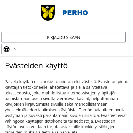
KIRJAUDU SISÄÄN
FIN
Evästeiden käyttö
Palvelu käyttää ns. cookie-toimintoa eli evästeitä. Eväste on pieni,
käyttäjän tietokoneelle lähetettävä ja siellä säilytettävä
tekstitiedosto, joka mahdollistaa internet-sivujen ylläpitäjän
tunnistamaan usein sivuilla vierailevat kävijät, helpottamaan
kävijöiden kirjautumista sivuille sekä mahdollistamaan
yhdistelmätiedon laatimisen kävijöistä. Tämän palautteen avulla
pystytään jatkuvasti parantamaan sivujen sisältöä. Evästeet eivät
vahingoita käyttäjien tietokoneita tai tiedostoja. Evästeiden
käytön avulla voidaan tarjota asiakkaille kunkin yksilöityjen
tarpeiden mukaisia tietoja ja palveluita.